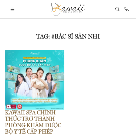
TAG: #BÁC SĨ SẢN NHI
KAWAII SPA CHÍNH
THỨC TRỞ THÀNH
PHÒNG KHÁM ĐƯỢC
BỘ Y TẾ CẤP PHÉP