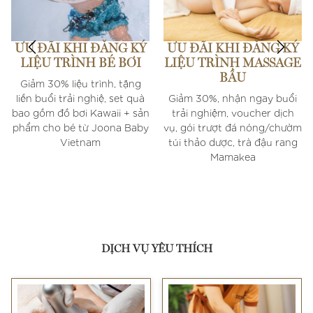
ƯU ĐÃI KHI ĐĂNG KÝ
ƯU ĐÃI KHI ĐĂNG KÝ
LIỆU TRÌNH BÉ BƠI
LIỆU TRÌNH MASSAGE
BẦU
Giảm 30% liệu trình, tặng
liền buổi trải nghiệ, set quà
Giảm 30%, nhận ngay buổi
bao gồm đồ bơi Kawaii + sản
trải nghiệm, voucher dịch
phẩm cho bé từ Joona Baby
vụ, gói trượt đá nóng/chườm
Vietnam
túi thảo dược, trà đậu rang
Mamakea
DỊCH VỤ YÊU THÍCH