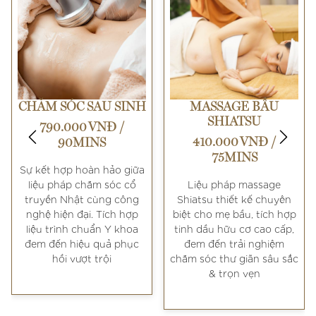
CHĂM SÓC SAU SINH
MASSAGE BẦU
SHIATSU
790.000 VNĐ /
410.000 VNĐ /
90MINS
75MINS
Sự kết hợp hoàn hảo giữa
liệu pháp chăm sóc cổ
Liệu pháp massage
truyền Nhật cùng công
Shiatsu thiết kế chuyên
nghệ hiện đại. Tích hợp
biệt cho mẹ bầu, tích hợp
liệu trình chuẩn Y khoa
tinh dầu hữu cơ cao cấp,
đem đến hiệu quả phục
đem đến trải nghiệm
hồi vượt trội
chăm sóc thư giãn sâu sắc
& trọn vẹn