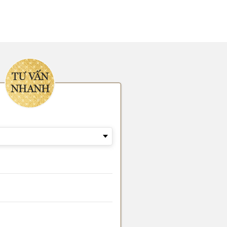
TƯ VẤN
NHANH