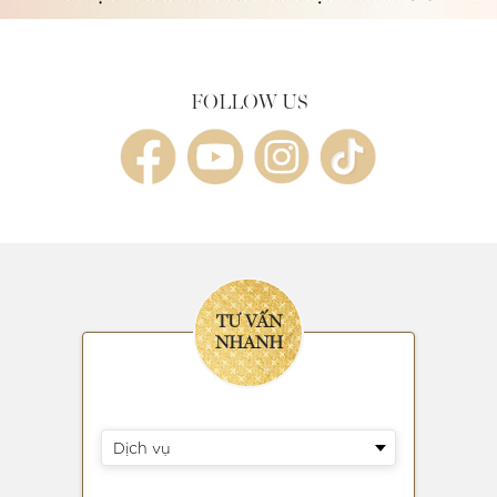
- Chi nhánh 9: 20 Đường số 20, P.Linh Chiểu, Quận Thủ
Đức
- Chi nhánh 10: 284/23 Lý Thường Kiệt, Phường 14,
Quận 10
FOLLOW US
- Chi nhánh 11: 109A Đường 30/4, P. Phú Hoà, Tp.Thủ
Dầu Một, BÌNH DƯƠNG
- Chi nhánh 13: 90 Lý Tự Trọng, P.Thạch Thang, Quận
Hải Châu, TP. ĐÀ NẴNG
- Chi nhánh 14: 487/8A Huỳnh Tấn Phát, P.Tân Thuận
Đông, Quận 7 (gần KDC Nam Long)
- Chi nhánh 15: 213 Bờ Bao Tân Thắng, P.Sơn Kỳ, Quận
Tân Phú (Đối diện Aeon Mall)
- Chi nhánh 16: 341 Trương Công Định, P.3, TP. VŨNG
TÀU
TƯ VẤN
- Chi nhánh 17: Căn T12-29 khu Manhattan, Vinhomes
NHANH
Grand Park, TP. Thủ Đức
Dịch vụ