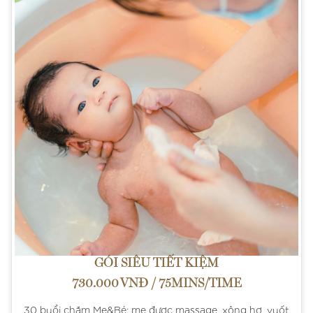
GÓI SIÊU TIẾT KIỆM
730.000 VNĐ / 75MINS/TIME
30 buổi chăm Mẹ&Bé: mẹ được massage, xông hơ, vuốt